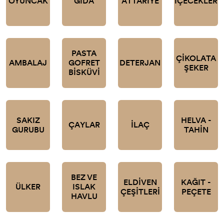
OYUNCAK
GIDA
ATTARİYE
İÇECEKLER
PASTA
ÇİKOLATA
AMBALAJ
GOFRET
DETERJAN
ŞEKER
BİSKÜVİ
SAKIZ
HELVA -
ÇAYLAR
İLAÇ
GURUBU
TAHİN
BEZ VE
ELDİVEN
KAĞIT -
ÜLKER
ISLAK
ÇEŞİTLERİ
PEÇETE
HAVLU