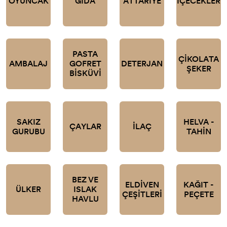
OYUNCAK
GIDA
ATTARİYE
İÇECEKLER
PASTA
ÇİKOLATA
AMBALAJ
GOFRET
DETERJAN
ŞEKER
BİSKÜVİ
SAKIZ
HELVA -
ÇAYLAR
İLAÇ
GURUBU
TAHİN
BEZ VE
ELDİVEN
KAĞIT -
ÜLKER
ISLAK
ÇEŞİTLERİ
PEÇETE
HAVLU