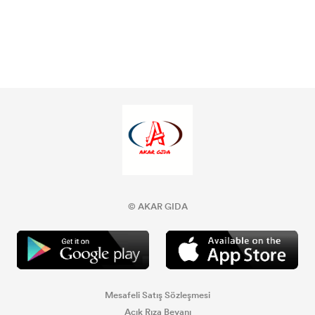
© AKAR GIDA
Mesafeli Satış Sözleşmesi
Açık Rıza Beyanı