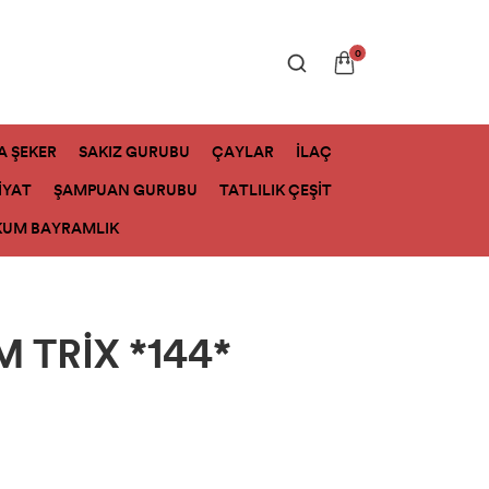
0
A ŞEKER
SAKIZ GURUBU
ÇAYLAR
İLAÇ
İYAT
ŞAMPUAN GURUBU
TATLILIK ÇEŞİT
KUM BAYRAMLIK
 TRİX *144*