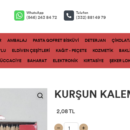
WhatsApp
Telefon
(546) 243 84 72
(332) 881 49 79
R
AMBALAJ
PASTA GOFRET BİSKÜVİ
DETERJAN
ÇİKOLAT
VLU
ELDİVEN ÇEŞİTLERİ
KAĞIT - PEÇETE
KOZMETİK
BAKL
ZÜCCACİYE
BAHARAT
ELEKTRONİK
KIRTASİYE
ŞEKER LO
KURŞUN KALEM
2,08 TL