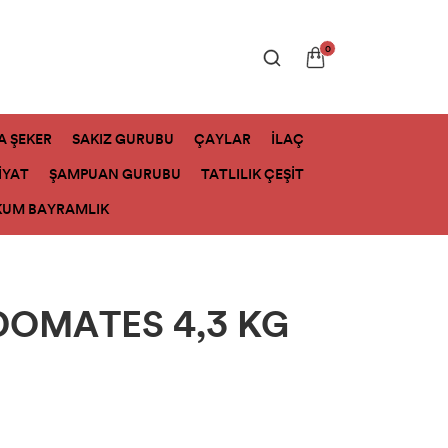
0
A ŞEKER
SAKIZ GURUBU
ÇAYLAR
İLAÇ
İYAT
ŞAMPUAN GURUBU
TATLILIK ÇEŞİT
KUM BAYRAMLIK
DOMATES 4,3 KG