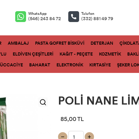
WhatsApp
Telefon
(546) 243 84 72
(332) 881 49 79
R
AMBALAJ
PASTA GOFRET BİSKÜVİ
DETERJAN
ÇİKOLAT
VLU
ELDİVEN ÇEŞİTLERİ
KAĞIT - PEÇETE
KOZMETİK
BAKL
ZÜCCACİYE
BAHARAT
ELEKTRONİK
KIRTASİYE
ŞEKER LO
POLİ NANE Lİ
85,00 TL