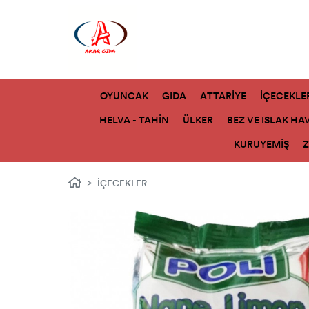
OYUNCAK
GIDA
ATTARİYE
İÇECEKLE
HELVA - TAHİN
ÜLKER
BEZ VE ISLAK HA
KURUYEMİŞ
İÇECEKLER