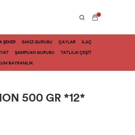
0
A ŞEKER
SAKIZ GURUBU
ÇAYLAR
İLAÇ
İYAT
ŞAMPUAN GURUBU
TATLILIK ÇEŞİT
KUM BAYRAMLIK
MON 500 GR *12*