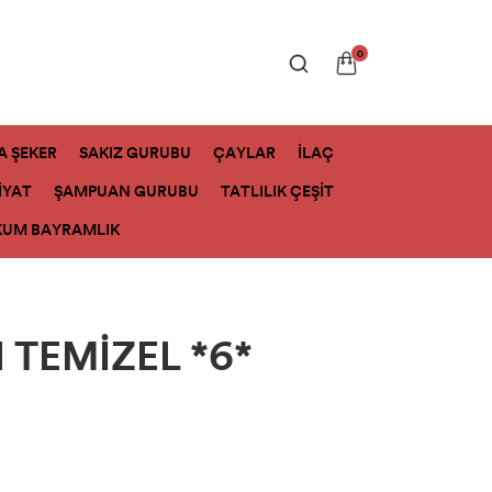
0
A ŞEKER
SAKIZ GURUBU
ÇAYLAR
İLAÇ
İYAT
ŞAMPUAN GURUBU
TATLILIK ÇEŞİT
KUM BAYRAMLIK
 TEMİZEL *6*