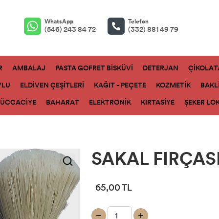
WhatsApp
Telefon
(546) 243 84 72
(332) 881 49 79
R
AMBALAJ
PASTA GOFRET BİSKÜVİ
DETERJAN
ÇİKOLAT
VLU
ELDİVEN ÇEŞİTLERİ
KAĞIT - PEÇETE
KOZMETİK
BAKL
ZÜCCACİYE
BAHARAT
ELEKTRONİK
KIRTASİYE
ŞEKER LO
SAKAL FIRÇASI
65,00 TL