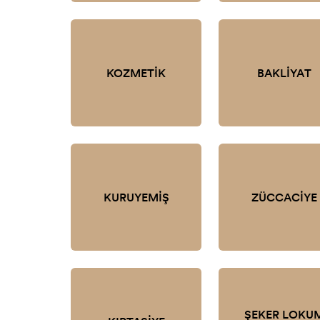
KOZMETİK
BAKLİYAT
KURUYEMİŞ
ZÜCCACİYE
ŞEKER LOKU