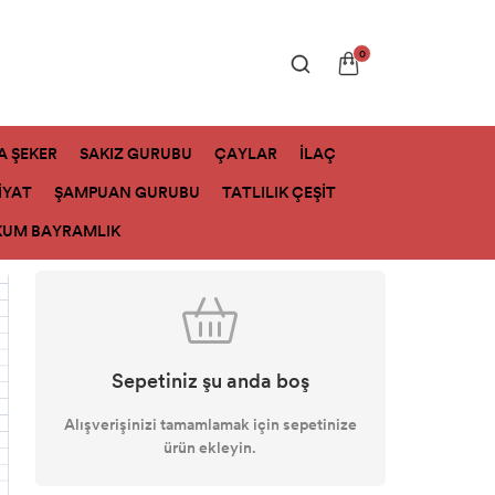
0
A ŞEKER
SAKIZ GURUBU
ÇAYLAR
İLAÇ
İYAT
ŞAMPUAN GURUBU
TATLILIK ÇEŞİT
KUM BAYRAMLIK
Sepetiniz şu anda boş
Alışverişinizi tamamlamak için sepetinize
ürün ekleyin.