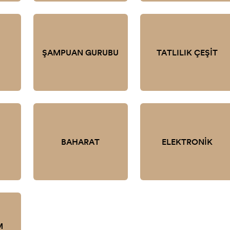
ŞAMPUAN GURUBU
TATLILIK ÇEŞİT
BAHARAT
ELEKTRONİK
M