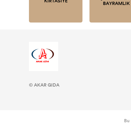
KIRTASİYE
BAYRAMLIK
© AKAR GIDA
Bu 