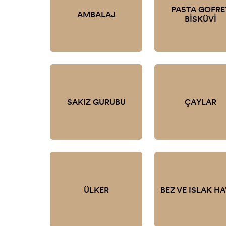
PASTA GOFRE
AMBALAJ
BİSKÜVİ
SAKIZ GURUBU
ÇAYLAR
ÜLKER
BEZ VE ISLAK H