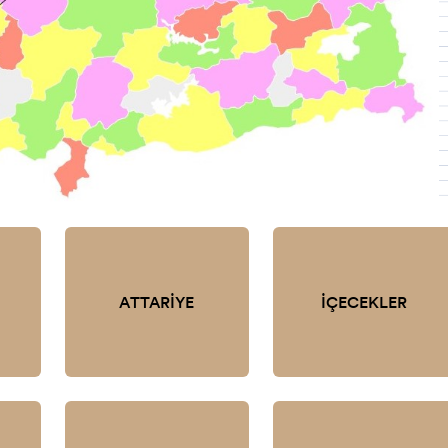
ATTARİYE
İÇECEKLER