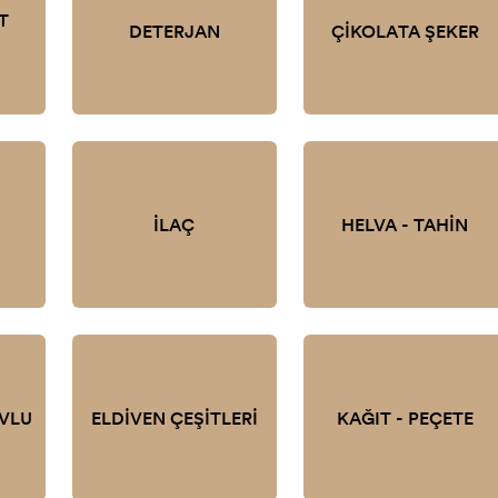
T
DETERJAN
ÇİKOLATA ŞEKER
İLAÇ
HELVA - TAHİN
AVLU
ELDİVEN ÇEŞİTLERİ
KAĞIT - PEÇETE