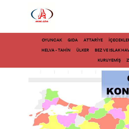
OYUNCAK
GIDA
ATTARİYE
İÇECEKLE
HELVA - TAHİN
ÜLKER
BEZ VE ISLAK HA
KURUYEMİŞ