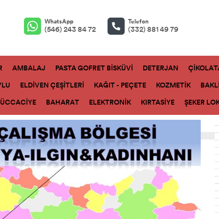
WhatsApp
Telefon
(546) 243 84 72
(332) 881 49 79
R
AMBALAJ
PASTA GOFRET BİSKÜVİ
DETERJAN
ÇİKOLAT
VLU
ELDİVEN ÇEŞİTLERİ
KAĞIT - PEÇETE
KOZMETİK
BAKL
ZÜCCACİYE
BAHARAT
ELEKTRONİK
KIRTASİYE
ŞEKER LO